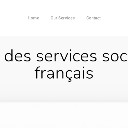
Home
Our Services
Contact
 des services soc
français