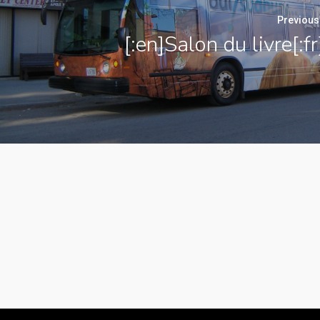
Previous
[:en]Salon du livre[:fr
Contact
(705) 688-1969
leo@mediaconcepts.ca