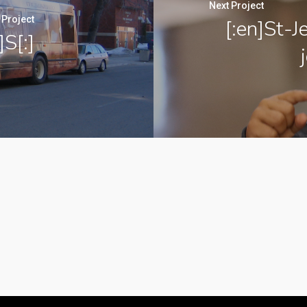
Next Project
 Project
[:en]St-J
]S[:]