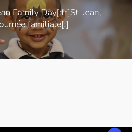
ean Family Day[:fr]St-Jean,
journée familiale[:]