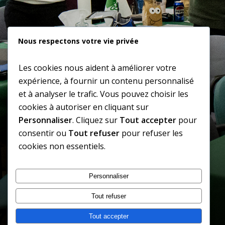
Nous respectons votre vie privée
Les cookies nous aident à améliorer votre
expérience, à fournir un contenu personnalisé
et à analyser le trafic. Vous pouvez choisir les
cookies à autoriser en cliquant sur
Personnaliser
. Cliquez sur
Tout accepter
pour
consentir ou
Tout refuser
pour refuser les
cookies non essentiels.
Le Club Amical du Nouveau Sudbury
Personnaliser
est un
organisme à but non lucratif
dirigé par ses
membres et pour le
Tout refuser
bien de ses membres.
Tout accepter