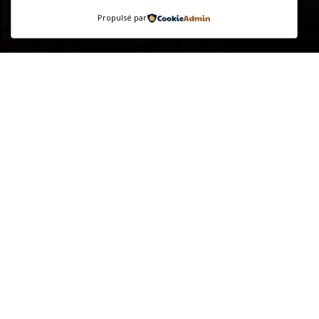
Propulsé par
Le Club Amical du Nouveau Sudbury est un Centre de vie
active pour personnes âgées reconnu par le Gouvernement
de l’Ontario. Situé à Sudbury et fondé en 1982 par M. Yvon
Boulanger, le Club Amical accueille les aînés francophones
de 50 ans et plus. Sa mission première est de promouvoir
l’implication sociale, l’apprentissage, le développement de
l’autonomie des aînés et l’amélioration de leur qualité de vie
en offrant des activités récréatives, sociales, culturelles, de
bien-être et d’entraide.